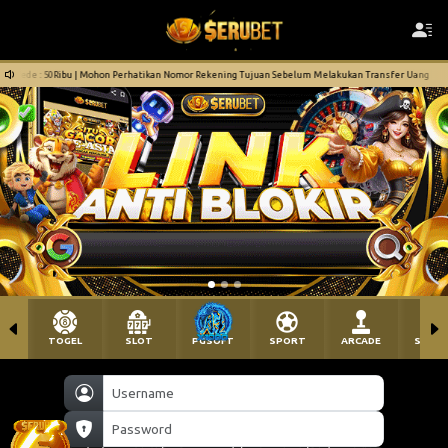
 Wede : 50Ribu | Mohon Perhatikan Nomor Rekening Tujuan Sebelum Melakukan Transfer Uang
HOT EVENT
TOGEL
SLOT
PGSOFT
SPORT
ARCADE
SABU