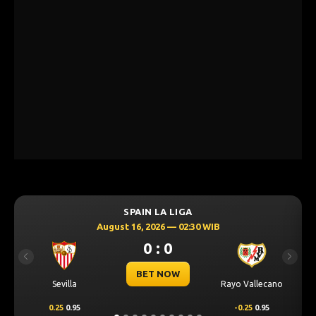
SPAIN LA LIGA
S
ugust 16, 2026 — 02:30 WIB
August 
0 : 0
Previous
Next
BET NOW
Rayo Vallecano
Alaves
-0.25
0.95
0.00
0.62