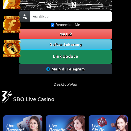
Remember Me
Masuk
Daftar Sekarang
Link Update
Main di Telegram
Desktop
Wap
SBO Live Casino